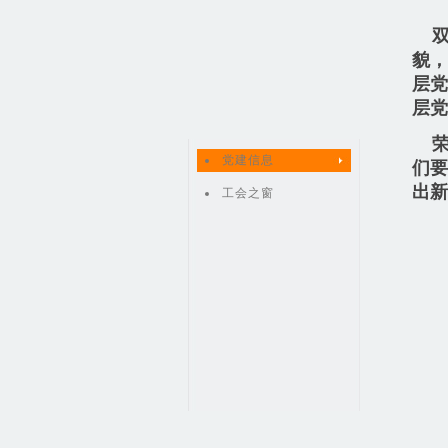
双屿
貌，
层党
层党
荣
党建信息
们要
出新
工会之窗