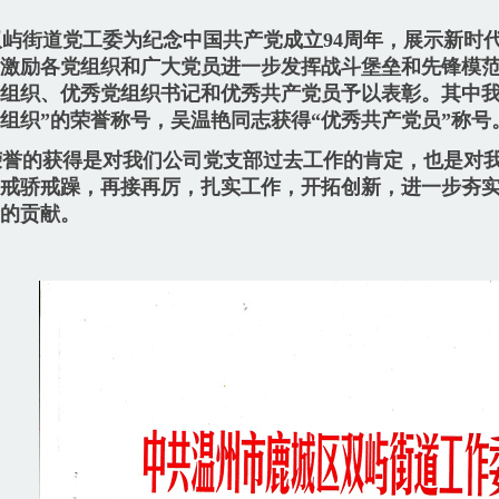
街道党工委为纪念中国共产党成立94周年，展示新时
激励各党组织和广大党员进一步发挥战斗堡垒和先锋模
组织、优秀党组织书记和优秀共产党员予以表彰。其中我
组织”的荣誉称号，吴温艳同志获得“优秀共产党员”称号
誉的获得是对我们公司党支部过去工作的肯定，也是对我
戒骄戒躁，再接再厉，扎实工作，开拓创新，进一步夯
的贡献。