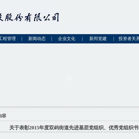
工程管理
|
新闻动态
|
企业文化
|
新邦党建
|
投资者关
内容
关于表彰2015年度双屿街道先进基层党组织、优秀党组织