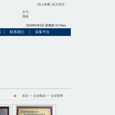
|
加入收藏
|
设为首页
|
天气
预报
2026
年
8
月
6
日
星期四
10
:
59
am
系
|
联系我们
|
采集平台
首页
>>
企业慨况
>> 企业荣誉