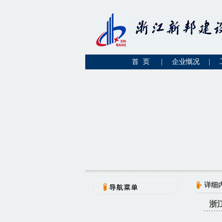
首 页
|
企业慨况
|
详细
浙