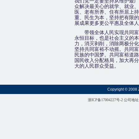
我们党一定要坚持从维护最广
众解决最关心的就学、就业、
医、老有所养、住有所居上持
重、民生为本，坚持把有限的
展成果更多更公平惠及全体人
带领全体人民实现共同富
永恒目标，也是社会主义的本
力，消灭剥削，消除两极分化
坚持共同富裕不动摇。共同富
民族的中国梦。共同富裕道路
国民收入分配格局，加大再分
大的人民群众受益。
Copyright © 2008 
浙ICP备17004227号-2
公司地址